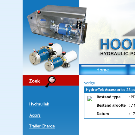
Vorige
Hydro-Tek Accessories 23 p
Bestand type
: P
Bestand grootte
: 7
Datum
: 1