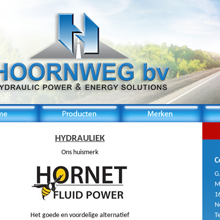
HYDRAULIEK
Ons huismerk
C
G
M
1
N
Het goede en voordelige alternatief
T