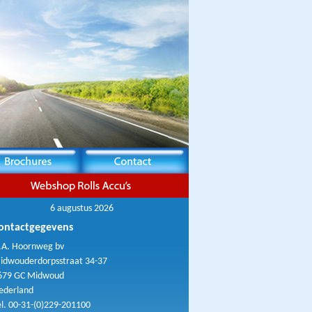
6 augustus 2026
ontactgegevens
.A. Hoornweg bv
idwouderdorpsstraat 34-37
679 GC Midwoud
ederland
el. 00-31-(0)229-201100