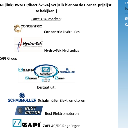
F
L|link;DWNLD;direct;62524|nvt|Klik hier om de Hornet- prijslijst
i
te bekijken.]
B
Onze TOP-merken
:
K
Concentric
Hydraulics
Hydro-Tek
Hydraulics
ZAPI
Group
bestaat uit
:
Schabmüller
Elektromotoren
Best
Elektromotoren
ZAPI
AC/DC Regelingen