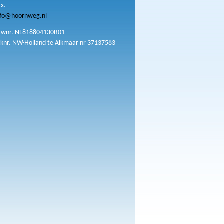
ax.
nfo@hoornweg.nl
twnr. NL818804130B01
vknr. NW-Holland te Alkmaar nr 37137583