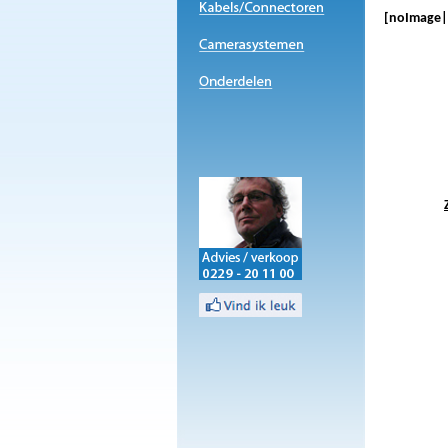
[noImage|N