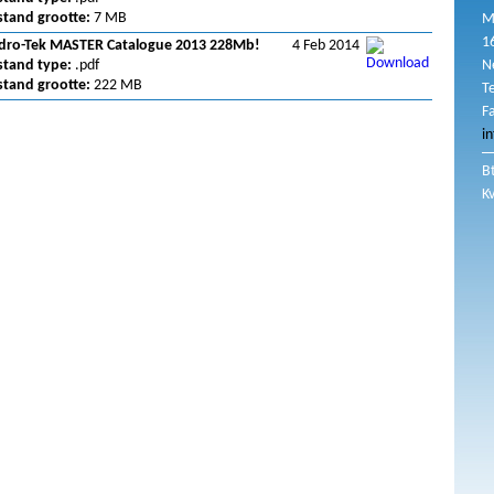
stand grootte:
7 MB
M
1
dro-Tek MASTER Catalogue 2013 228Mb!
4 Feb 2014
stand type:
.pdf
N
stand grootte:
222 MB
T
F
i
B
K