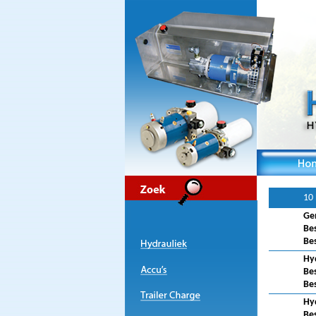
10
Gen
Be
Be
Hy
Be
Be
Hy
Be