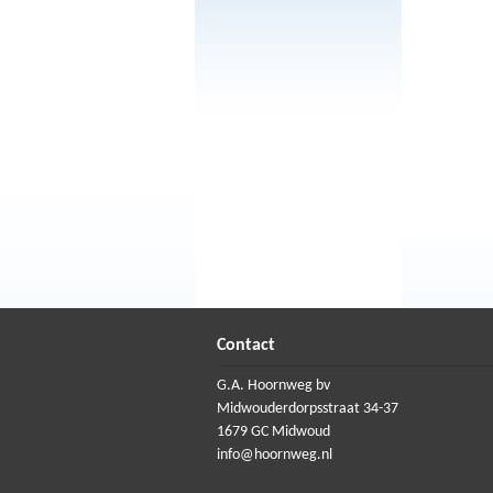
Contact
G.A. Hoornweg bv
Midwouderdorpsstraat 34-37
1679 GC Midwoud
info@hoornweg.nl