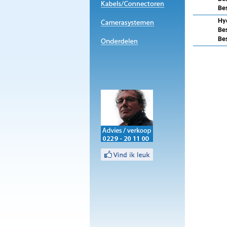
Be
Hy
Be
Be