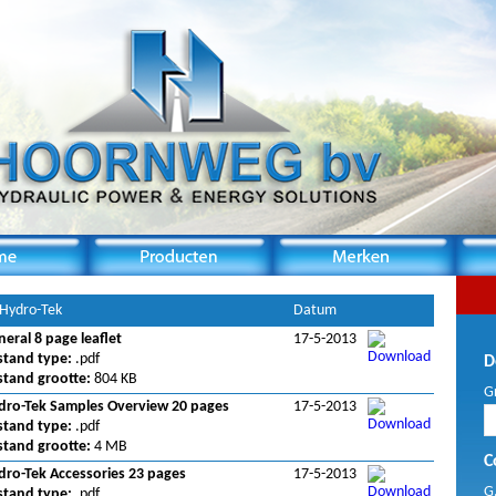
 Hydro-Tek
Datum
eral 8 page leaflet
17-5-2013
stand type:
.pdf
D
stand grootte:
804 KB
G
dro-Tek Samples Overview 20 pages
17-5-2013
stand type:
.pdf
stand grootte:
4 MB
C
dro-Tek Accessories 23 pages
17-5-2013
G
stand type:
.pdf