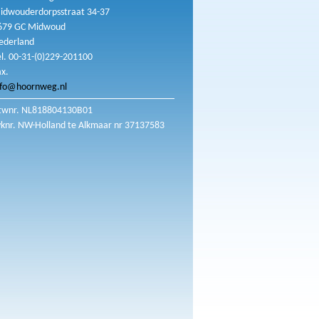
idwouderdorpsstraat 34-37
679 GC Midwoud
ederland
el. 00-31-(0)229-201100
ax.
nfo@hoornweg.nl
twnr. NL818804130B01
vknr. NW-Holland te Alkmaar nr 37137583