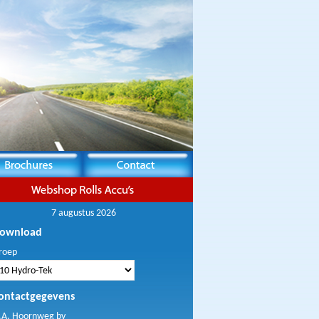
7 augustus 2026
ownload
roep
ontactgegevens
.A. Hoornweg bv