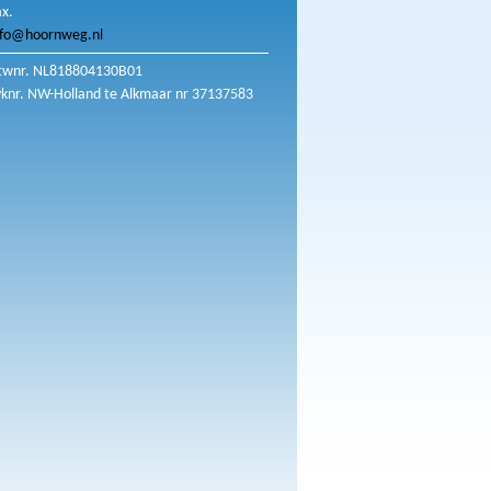
ax.
nfo@hoornweg.nl
twnr. NL818804130B01
vknr. NW-Holland te Alkmaar nr 37137583