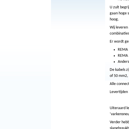
U zult begri
gaan hoge s
hoog.
Wij leveren 
combinaties
Er wordt ge
REMA 
REMA 
Anders
De kabels z
of 50 mm2, f
Alle conne
Levertijden
Uiteraard l
‘varkensneu
Verder hebb
slangbreukb