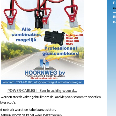
F
i
B
K
POWER-CABLES ! Een krachtig woord…
 worden steeds vaker gebruikt om de laadklep van stroom te voorzien
ekkeraccu’s.
et gebruik wordt de kabel aangesloten.
 gebruik wordt de kabel weer losgetrokken.