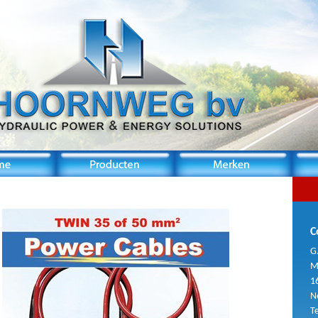
C
G
M
1
N
T