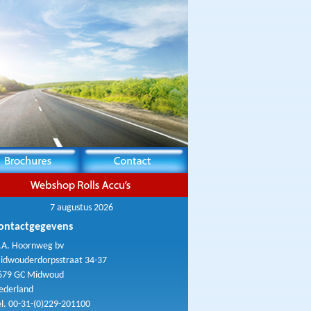
7 augustus 2026
ontactgegevens
.A. Hoornweg bv
idwouderdorpsstraat 34-37
679 GC Midwoud
ederland
el. 00-31-(0)229-201100