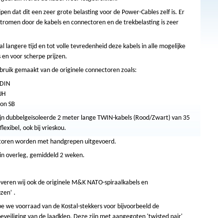
jpen dat dit een zeer grote belasting voor de Power-Cables zelf is. Er
tromen door de kabels en connectoren en de trekbelasting is zeer
al langere tijd en tot volle tevredenheid deze kabels in alle mogelijke
 en voor scherpe prijzen.
bruik gemaakt van de originele connectoren zoals:
DIN
JH
on SB
ijn dubbelgeïsoleerde 2 meter lange TWIN-kabels (Rood/Zwart) van 35
lexibel, ook bij vrieskou.
ctoren worden met handgrepen uitgevoerd.
 in overleg, gemiddeld 2 weken.
everen wij ook de originele M&K NATO-spiraalkabels en
zen’ .
e we voorraad van de Kostal-stekkers voor bijvoorbeeld de
eveiliging van de laadklep. Deze zijn met aangegoten 'twisted pair'