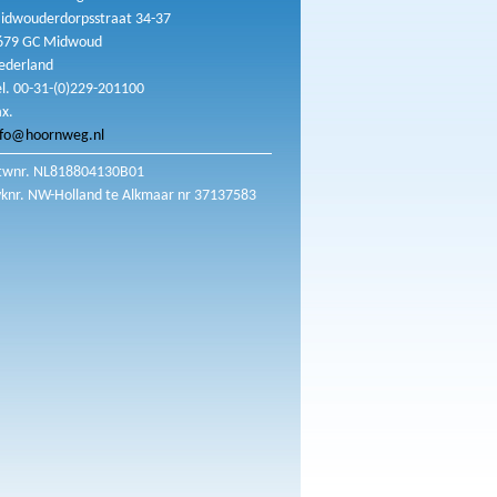
idwouderdorpsstraat 34-37
679 GC Midwoud
ederland
el. 00-31-(0)229-201100
ax.
nfo@hoornweg.nl
twnr. NL818804130B01
vknr. NW-Holland te Alkmaar nr 37137583