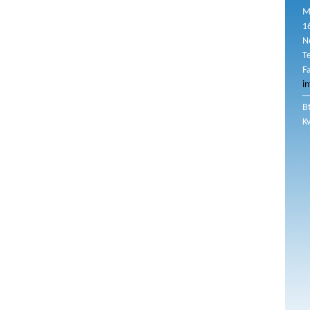
M
1
N
T
F
i
B
K