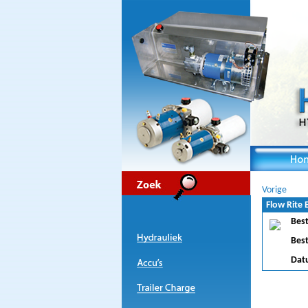
Vorige
Flow Rite
Bes
Bes
Dat