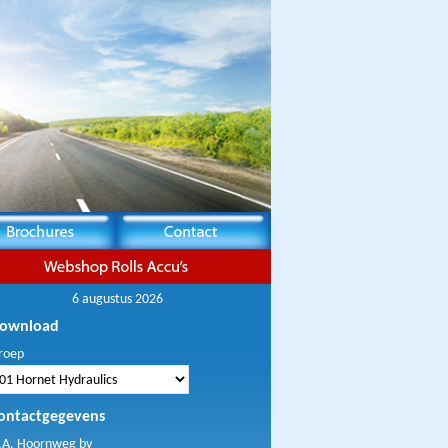
6 augustus 2026
ownload
roep
ontactgegevens
.A. Hoornweg bv