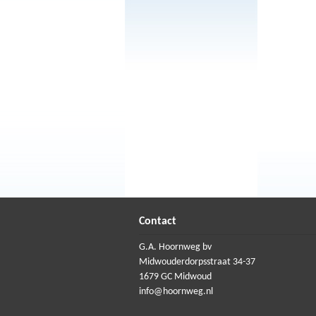
Contact
G.A. Hoornweg bv
Midwouderdorpsstraat 34-37
1679 GC Midwoud
info@hoornweg.nl