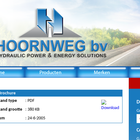
 Brochure
tand type
: PDF
D
tand grootte
: 380 KB
G
um
: 24-6-2005
C
G