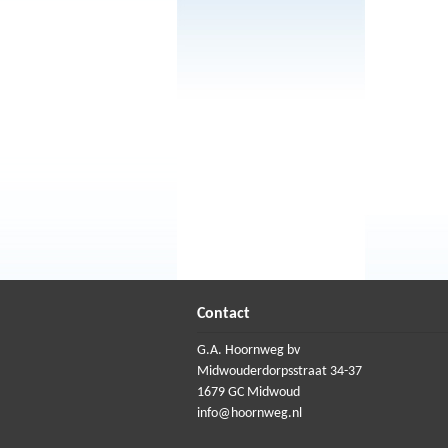
Contact
G.A. Hoornweg bv
Midwouderdorpsstraat 34-37
1679 GC Midwoud
info@hoornweg.nl