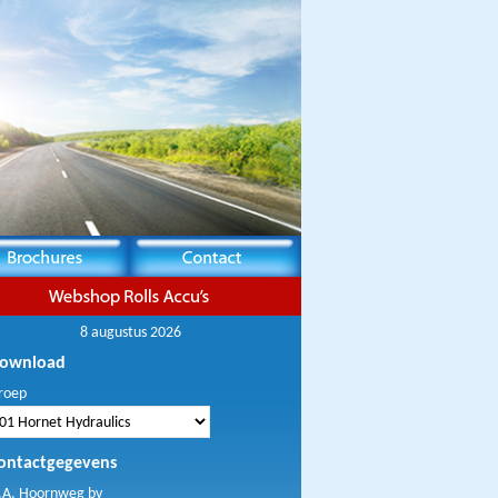
8 augustus 2026
ownload
roep
ontactgegevens
.A. Hoornweg bv