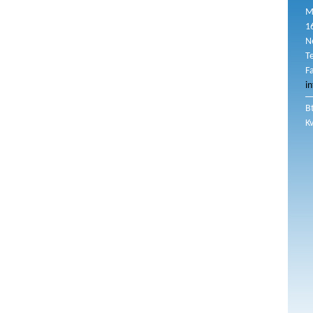
M
1
N
T
F
i
B
K