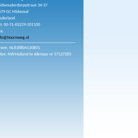
idwouderdorpsstraat 34-37
679 GC Midwoud
ederland
el. 00-31-(0)229-201100
ax.
nfo@hoornweg.nl
twnr. NL818804130B01
vknr. NW-Holland te Alkmaar nr 37137583