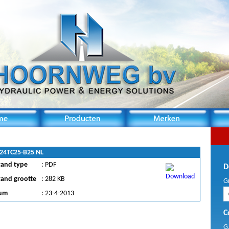
 24TC25-B25 NL
tand type
: PDF
D
tand grootte
: 282 KB
G
um
: 23-4-2013
C
G