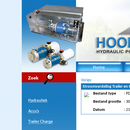
Vorige
Stroomverdeling Trailer en
Bestand type
: P
Bestand grootte
: 3
Datum
: 2