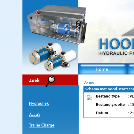
Vorige
Schema met nood-startscha
Bestand type
: P
Bestand grootte
: 1
Datum
: 2