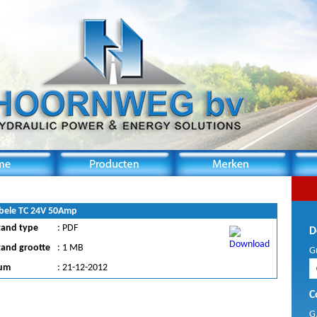
bele TC 24V 50Amp
tand type
: PDF
D
tand grootte
: 1 MB
G
um
: 21-12-2012
C
G