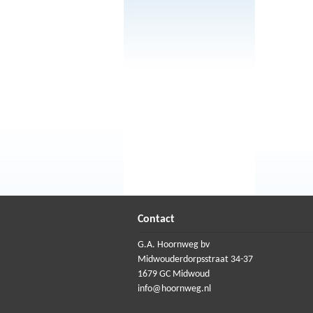
Contact
G.A. Hoornweg bv
Midwouderdorpsstraat 34-37
1679 GC Midwoud
info@hoornweg.nl