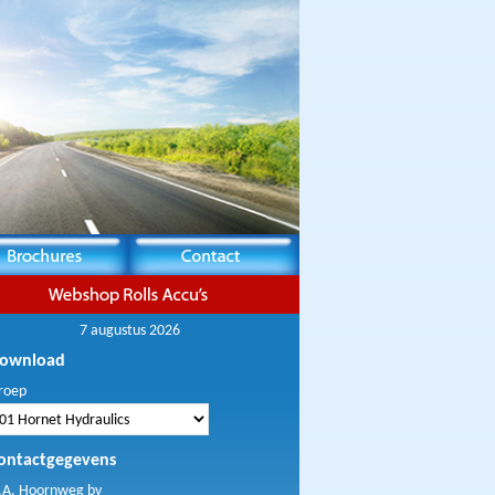
7 augustus 2026
ownload
roep
ontactgegevens
.A. Hoornweg bv