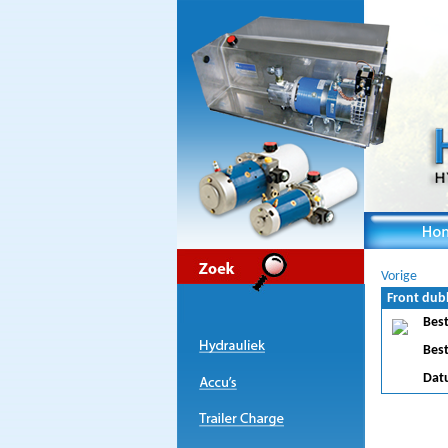
Vorige
Front dub
Bes
Bes
Dat