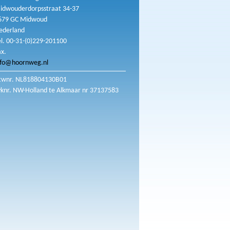
idwouderdorpsstraat 34-37
679 GC Midwoud
ederland
el. 00-31-(0)229-201100
ax.
nfo@hoornweg.nl
twnr. NL818804130B01
vknr. NW-Holland te Alkmaar nr 37137583