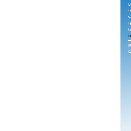
M
1
N
T
F
i
B
K