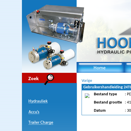
Vorige
Gebruikershandleiding 24T
Bestand type
: P
Bestand grootte
: 4
Datum
: 3