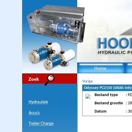
Vorige
Odyssey PC2150 100Ah Info
Bestand type
: P
Bestand grootte
: 2
Datum
: 3